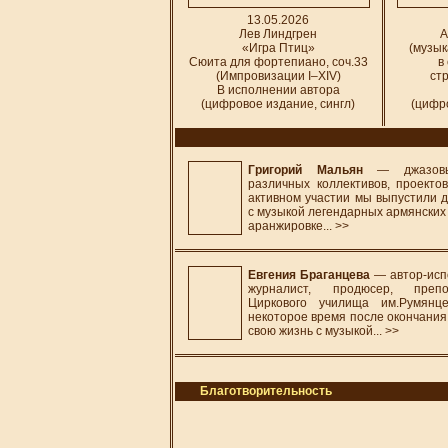
13.05.2026
Лев Линдгрен
А
«Игра Птиц»
(музык
Сюита для фортепиано, соч.33
в
(Импровизации I–XIV)
ст
В исполнении автора
(цифровое издание, сингл)
(цифро
Григорий Мальян
— джазовый
различных коллективов, проекто
активном участии мы выпустили 
с музыкой легендарных армянских
аранжировке...
>>
Евгения Браганцева
— автор-исп
журналист, продюсер, препо
Циркового училища им.Румянце
некоторое время после окончания
свою жизнь с музыкой...
>>
Благотворительность