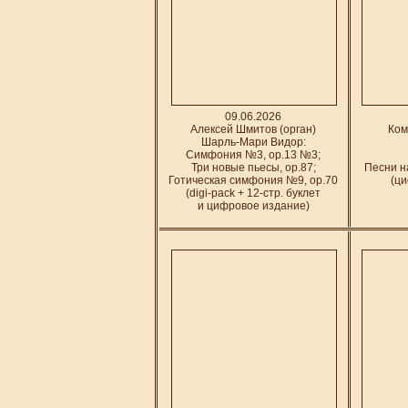
09.06.2026
Алексей Шмитов (орган)
Ком
Шарль-Мари Видор:
Симфония №3, op.13 №3;
Три новые пьесы, op.87;
Песни н
Готическая симфония №9, op.70
(ц
(digi-pack + 12-стр. буклет
и цифровое издание)