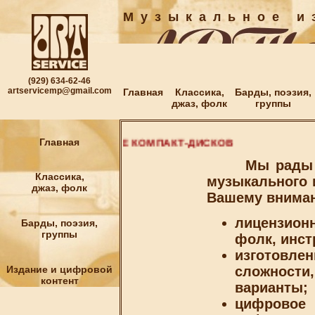
М у з ы к а л ь н о е и з
(929) 634-62-46
artservicemp@gmail.com
Главная
Классика,
Барды, поэзия,
джаз, фолк
группы
ЦИФРОВОЕ ИЗДАНИЕ КОМПАКТ-ДИСКОВ
Главная
Мы рады при
Классика,
музыкального
джаз, фолк
Вашему вниман
лицензионн
Барды, поэзия,
группы
фолк, инст
изготовл
Издание и цифровой
сложност
контент
варианты;
цифровое