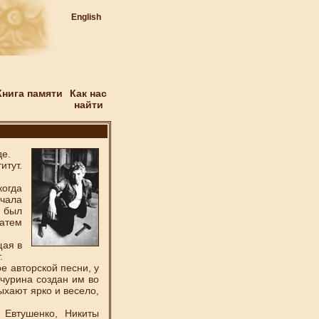
English
Книга памяти
Как нас
найти
де.
тут.
когда
учала
» был
атем
ая в
.
 авторской песни, у
чурина создан им во
ыхают ярко и весело,
Евтушенко, Никиты