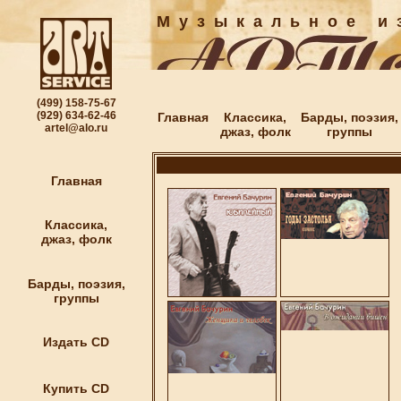
М у з ы к а л ь н о е и з
(499) 158-75-67
(929) 634-62-46
Главная
Классика,
Барды, поэзия,
artel@alo.ru
джаз, фолк
группы
Главная
Классика,
джаз, фолк
Барды, поэзия,
группы
Издать CD
Купить CD