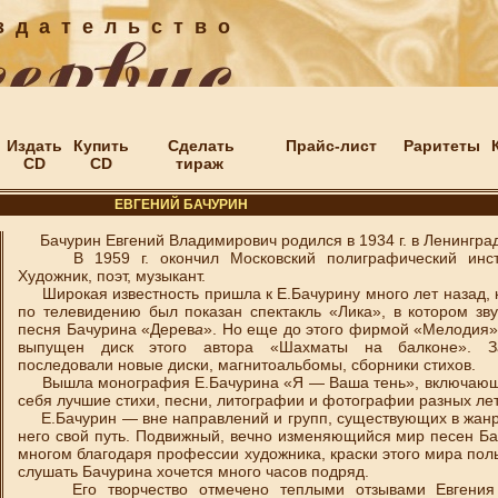
 д а т е л ь с т в о
Издать
Купить
Сделать
Прайс-лист
Раритеты
CD
CD
тираж
ЕВГЕНИЙ БАЧУРИН
Бачурин Евгений Владимирович родился в 1934 г. в Ленингра
В 1959 г. окончил Московский полиграфический инсти
Художник, поэт, музыкант.
Широкая известность пришла к Е.Бачурину много лет назад, 
по телевидению был показан спектакль «Лика», в котором зв
песня Бачурина «Дерев
а
». Но еще до этого фирмой «Мелодия
выпущен диск этого автора «Шахматы на балконе». З
последовали новые диски, магнитоальбомы, сборники стихов.
Вышла монография Е.Бачурина «Я — Ваша тень», включающ
себя лучшие стихи, песни, литографии и фотографии разных лет
Е.Бачурин — вне направлений и групп, существующих в жанре
него свой путь. Подвижный, вечно изменяющийся мир песен Ба
многом благодаря профессии художника, краски этого мира пол
слушать Бачурина хочется много часов подряд.
Его творчество отмечено теплыми отзывами Евгения 