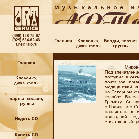
М у з ы к а л ь н о е и з
(499) 158-75-67
(929) 634-62-46
Главная
Классика,
Барды, поэзия,
artel@alo.ru
джаз, фолк
группы
Главная
Миронов Вал
Под впечатление
поступил в сел
Классика,
почти год, пом
джаз, фолк
медицинский ин
на Северном фл
корабле. Впосл
Барды, поэзия,
Гремиху. Со в
группы
о Родине и о С
напечатана в ж
подводной ло
Издать CD
стихотворный ци
Купить CD