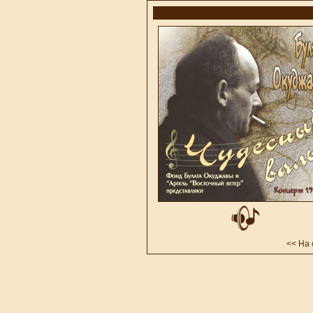
<<
На 