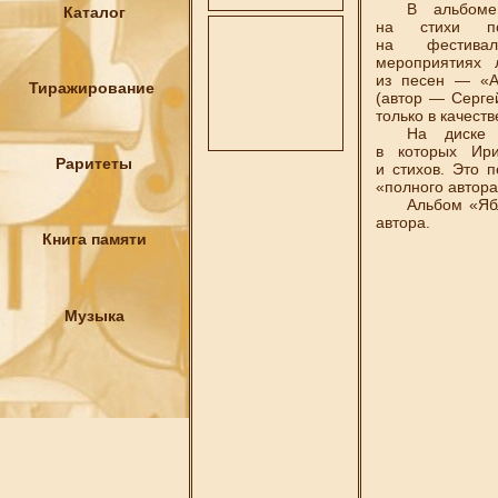
В альбоме «
Каталог
на стихи по
на фестивал
мероприятиях 
из песен — «А
Тиражирование
(автор — Серге
только в качест
На диске пр
в которых Ири
Раритеты
и стихов. Это п
«полного автора
Альбом «Ябло
автора.
Книга памяти
Музыка