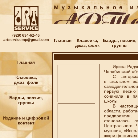
М у з ы к а л ь н о е и з
(929) 634-62-46
artservicemp@gmail.com
Главная
Классика,
Барды, поэзия,
джаз, фолк
группы
Главная
Ирина Радченк
Челябинской обл
С авторской
Классика,
в школьном во
джаз, фолк
самодеятельн
первую песню
сочинила в пя
Барды, поэзия,
школы.
группы
В настоящее
области, работ
предприятии
Издание и цифровой
становилась л
контент
Центрального 
музыки», «Испол
жюри фестивале