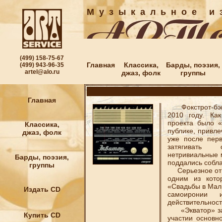
М у з ы к а л ь н о е и з
(499) 158-75-67
Главная
Классика,
Барды, поэзия,
(499) 943-96-35
artel@alo.ru
джаз, фолк
группы
Главная
Фокстрот-бэнд
2010 году. Ка
проекта было «
Классика,
публике, привл
джаз, фолк
уже после перв
затягивать 
нетривиальные 
Барды, поэзия,
поддались соблаз
группы
Серьезное отно
одним из кото
«Свадьбы в Мал
Издать CD
самоиронии 
действительност
«Экватор» зап
Купить CD
участии основн