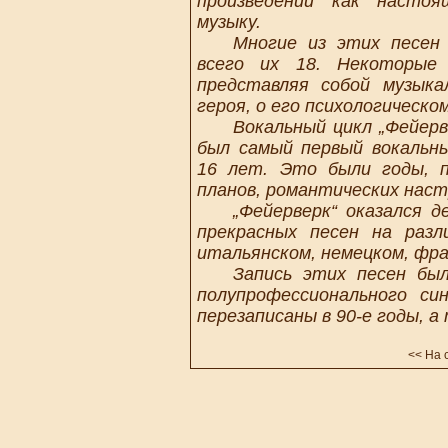
произведений как насто
музыку.
Многие из этих песен б
всего их 18. Некоторые
представляя собой музыка
героя, о его психологическо
Вокальный цикл „Фейерве
был самый первый вокальны
16 лет. Это были годы, п
планов, романтических наст
„Фейерверк“ оказался де
прекрасных песен на разл
итальянском, немецком, фра
Запись этих песен была
полупрофессионального си
перезаписаны в 90-е годы, а
<<
На с