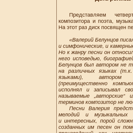
Представляем четверт
композитора и поэта, музык
На этот раз диск посвящен п
«Валерий Белунцов писал
и симфонические, и камерны
Но к жанру песни он относи
него исповедью, биографие
Белунцов был автором не т
на различных языках (т.к
языками), автором и
(преимущественно компью
исполнял и записывал с
называемые „авторские“ и
терминов композитор не лю
Песни Валерия представ
мелодий и музыкальных 
и интересных, порой слож
созданных им песен он пом