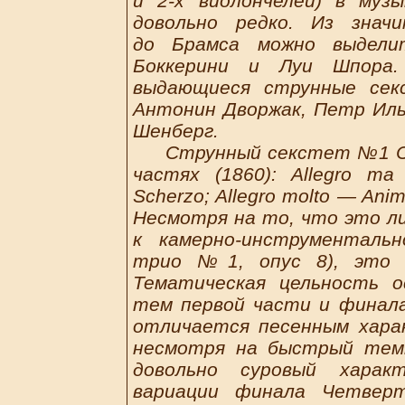
и 2-х виолончелей) в муз
довольно редко. Из знач
до Брамса можно выдели
Боккерини и Луи Шпора.
выдающиеся струнные сек
Антонин Дворжак, Петр Ильи
Шенберг.
Струнный секстет №1 Си-б
частях (1860): Allegro ma
Scherzo; Allegro molto — Anima
Несмотря на то, что это л
к камерно-инструменталь
трио №1, опус 8), это з
Тематическая цельность 
тем первой части и финала
отличается песенным хара
несмотря на быстрый темп
довольно суровый харак
вариации финала Четверт