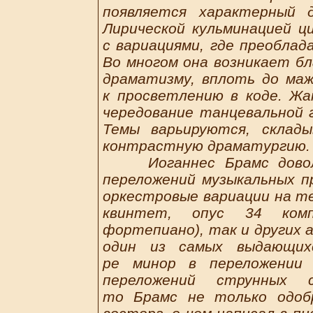
появляется характерный 
Лирической кульминацией ц
с вариациями, где преоблад
Во многом она возникает б
драматизму, вплоть до маж
к просветлению в коде. Ж
чередование танцевальной г
Темы варьируются, склад
контрастную драматургию.
Иоганнес Брамс довольн
переложений музыкальных пр
оркестровые вариации на те
квинтет, опус 34 комп
фортепиано), так и других 
один из самых выдающих
ре минор в переложении
переложений струнных с
то Брамс не только одоб