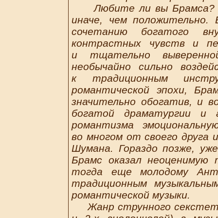
Любите ли вы Брамса? С
иначе, чем положительно. 
сочетанию богатого вну
контрастных чувств и п
и тщательно выверенной
необычайно сильно возде
к традиционным инстру
романтической эпохи, Бра
значительно обогатив, и в
богатой драматургии и 
романтизма эмоциональну
во многом от своего друга 
Шумана. Гораздо позже, уж
Брамс оказал неоценимую 
тогда еще молодому Анто
традиционным музыкальны
романтической музыки.
Жанр струнного секстета (