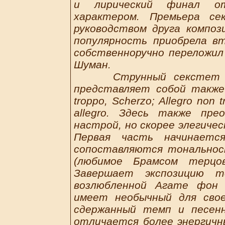
и лирический финал о
характером. Премьера с
руководством друга компо
популярность приобрела в
собственноручно переложил
Шуман.
Струнный секстет №2 
представляет собой также 
troppo, Scherzo; Allegro non 
allegro. Здесь также пр
настрой, но скорее элегиче
Первая часть начинаетс
сопоставляются тональнос
(любимое Брамсом терцо
Завершает экспозицию т
возлюбленной Агате фон 
имеет необычный для свое
сдержанный темп и песенн
отличается более энергичн