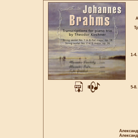
А
Т
1-4
I.
II
II
IV
5-8
I.
II.
II
IV
Tot
Александ
Александ